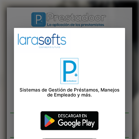
Version: 5.9-Guillemo-LizLocal
local_phone
whatsapp
829-414-4441
REGISTRATE GRATIS AQUI
Sistemas de Gestión de Préstamos, Manejos
de Empleado y más.
local_phone
Telefono
visibility_off
Clave